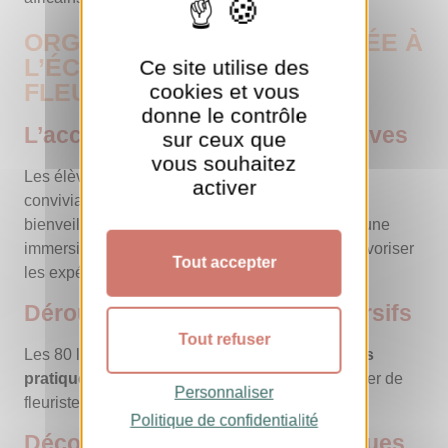
ORGANISATION DE LA SOIRÉE À
L’ÉCOLE NATIONALE DES
Ce site utilise des
FLEURISTES
cookies et vous
donne le contrôle
L’accueil et l’intégration des élèves
sur ceux que
vous souhaitez
Les élèves ont été accueillis dans une ambiance
activer
conviviale, marquée par la disponibilité et la
bienveillance des enseignants. L’objectif : créer une
immersion totale, encourager les questions, et favoriser
Tout accepter
les expérimentations.
Déroulement des ateliers immersifs
Tout refuser
Les 80 lycéens ont été répartis en
quatre ateliers
pratiques
, chacun dédié à un aspect clé du métier de
Personnaliser
fleuriste.
Politique de confidentialité
Découverte des gestes techniques