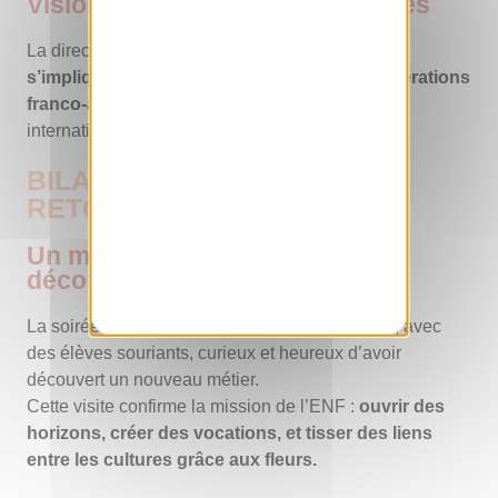
Vision, ambitions et perspectives
La directrice a réaffirmé la volonté de l’ENF de «
s’impliquer davantage dans les futures coopérations
franco-africaines
» et d’intensifier ses actions
internationales.
BILAN DE LA SOIRÉE ET
RETOMBÉES POSITIVES
Un moment d’échanges, de
découvertes et d’inspiration
La soirée s’est terminée dans la bonne humeur, avec
des élèves souriants, curieux et heureux d’avoir
découvert un nouveau métier.
Cette visite confirme la mission de l’ENF :
ouvrir des
horizons, créer des vocations, et tisser des liens
entre les cultures grâce aux fleurs.