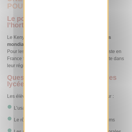
POUR L’AFRIQUE DE L’EST
Le poids économique de
l’horticulture au Kenya
Le Kenya est
l’un des plus grands exportateurs
mondiaux de fleurs coupées
.
Pour les élèves, la découverte du métier de fleuriste en
France fait donc écho à une industrie très présente dans
leur région.
Questions et centres d’intérêt des
lycéens
Les élèves ont posé des questions pertinentes sur :
L’usage des fleurs locales dans les bouquets
Le rôle des fleurs dans le marketing des parfums
Les possibilités de visiter un jour les fermes florales