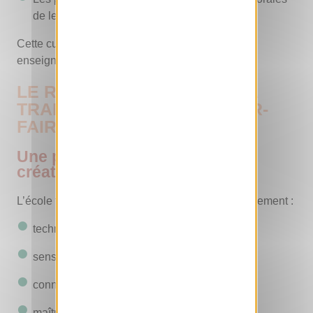
de leur pays
Cette curiosité a particulièrement marqué les
enseignants de l’ENF.
LE RÔLE DE L’ENF DANS LA
TRANSMISSION DES SAVOIR-
FAIRE FRANÇAIS
Une pédagogie fondée sur la
créativité et la rigueur
L’école transmet un savoir-faire reconnu mondialement :
techniques artisanales
sens artistique
connaissance botanique
maîtrise de la chaîne de production florale