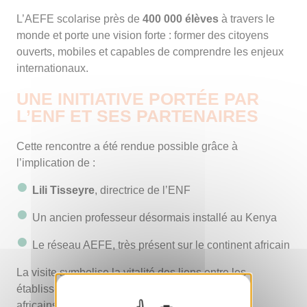
L’AEFE scolarise près de
400 000 élèves
à travers le
monde et porte une vision forte : former des citoyens
ouverts, mobiles et capables de comprendre les enjeux
internationaux.
UNE INITIATIVE PORTÉE PAR
L’ENF ET SES PARTENAIRES
Cette rencontre a été rendue possible grâce à
l’implication de :
Lili Tisseyre
, directrice de l’ENF
Un ancien professeur désormais installé au Kenya
Le réseau AEFE, très présent sur le continent africain
La visite symbolise la vitalité des liens entre les
établissements français et les acteurs éducatifs
africains.