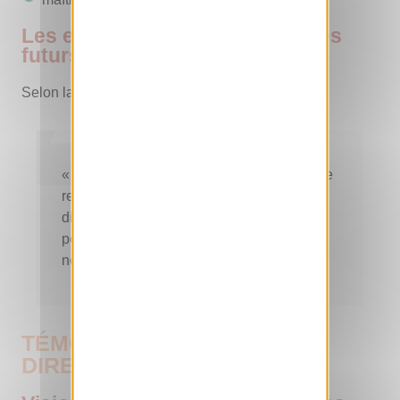
Les enjeux de formation pour les
futurs leaders africains
Selon la directrice Lili Tisseyre :
« La filière a besoin de jeunes capables de
relier production, transformation et
distribution. En Afrique de l’Est, ce sont
peut-être les futurs leaders de demain que
nous avons reçus ce soir. »
TÉMOIGNAGE DE LA
DIRECTRICE DE L’ENF