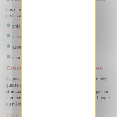
Les élèves ont appris les premiers gestes
professionnels :
préparation des tiges
utilisation des outils
assemblage de fleurs fraîches
connaissance des variétés
Création de compositions florales
Ils ont ensuite créé leurs propres compositions simples,
guidés par les enseignants de l’ENF.
Une activité à la fois créative et structurante,
qui leur
a permis de comprendre le niveau d’exigence technique
du métier.
UNE FILIÈRE STRATÉGIQUE