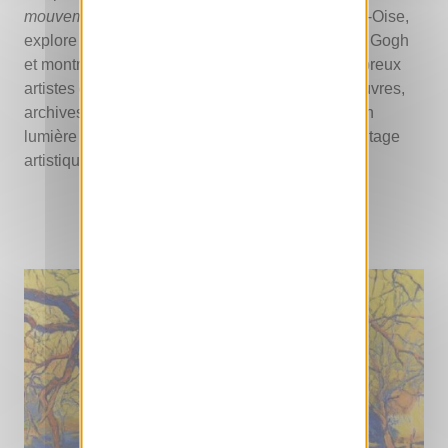
mouvement
, présentée au Château d’Auvers-sur-Oise,
explore les influences artistiques de Vincent van Gogh
et montre comment son œuvre a inspiré de nombreux
artistes depuis la fin du XIXe siècle. À travers œuvres,
archives et créations contemporaines, elle met en
lumière la richesse et la transmission de son héritage
artistique.
EN SAVOIR +