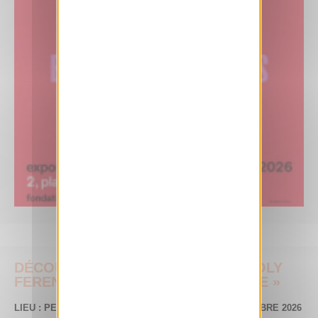
DÉCOUVREZ L’EXPOSITION « KÁROLY
FERENCZY MODERNITÉ HONGROISE »
e
LIEU : PETIT PALAIS, PARIS 8
– JUSQU’AU 6 SEPTEMBRE 2026