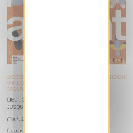
DÉCOUVREZ L'EXPOSITION « VAN GOGH
INFLUENCEUR, HÉRITAGES EN
MOUVEMENT »
LIEU : CHÂTEAU D’AUVERS-SUR-OISE (95) –
JUSQU’AU 3 JANVIER 2027
(Tarif : 12 €)
L’exposition
Van Gogh Influenceur, héritages en