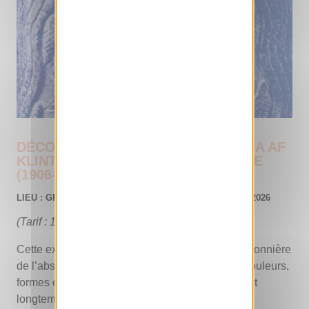
DÉCOUVREZ L’EXPOSITION « HILMA AF
KLINT – LES PEINTURES DU TEMPLE
(1906-1915) »
LIEU : GRAND PALAIS, PARIS 8 – JUSQU’AU 30 AOÛT 2026
(Tarif : 15 €)
Cette exposition met en lumière Hilma af Klint, pionnière
de l’abstraction, dont l’œuvre visionnaire mêle couleurs,
formes et symboles dans un univers audacieux et
longtemps méconnu.