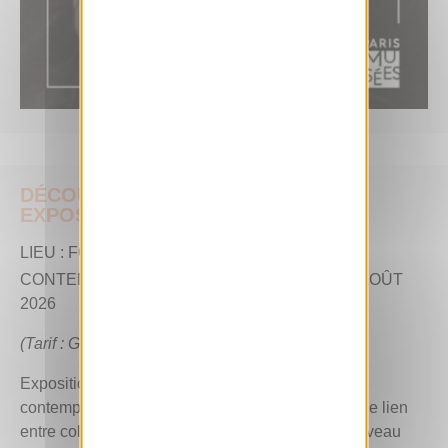
DÉCOUVREZ L’EXPOSITION «
EXPOSITION GÉNÉRALE »
LIEU : FONDATION CARTIER POUR L’ART
er
CONTEMPORAIN, PARIS 1
– JUSQU’AU 23 AOÛT
2026
(Tarif : Gratuit)
Exposition Générale explore quarante ans d’art
contemporain à la Fondation Cartier, réinventant le lien
entre collection, architecture et ville grâce au nouveau