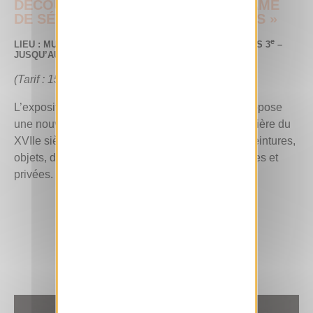
DÉCOUVREZ L'EXPOSITION « MADAME
DE SÉVIGNÉ. LETTRES PARISIENNES »
e
LIEU : MUSÉE HISTOIRE DE PARIS CARNAVALET, PARIS 3
–
JUSQU’AU 23 AOÛT 2026
(Tarif : 15 €)
L’exposition, construite avec des spécialistes, propose
une nouvelle lecture critique de la célèbre épistolière du
XVIIe siècle et rassemble plus de 200 œuvres, peintures,
objets, dessins, provenant de collections publiques et
privées.
EN SAVOIR +