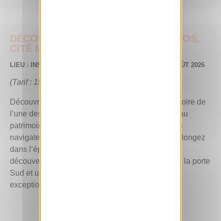
DÉCOUVREZ L’EXPOSITION « BYBLOS,
CITÉ MILLÉNAIRE DU LIBAN »
LIEU : INSTITUT DU MONDE ARABE – JUSQU’AU 23 AOÛT 2026
(Tarif : 15 €)
Découvrez 400 pièces d’exception retraçant l’histoire de
l’une des plus anciennes cités du Liban, inscrite au
patrimoine mondial de l’Unesco. De l’époque des
navigateurs et marchands aux rois et pharaons, plongez
dans l’épopée de cette ville grâce aux dernières
découvertes archéologiques, dont le port antique, la porte
Sud et une nécropole de l’Âge du bronze
exceptionnellement intacte.
EN SAVOIR +