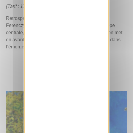
(Tarif : 17 €)
Rétrospective au Petit Palais consacrée à Károly
Ferenczy, peintre majeur de la modernité en Europe
centrale, encore peu connu en France. L’exposition met
en avant la diversité de son œuvre et son rôle clé dans
l’émergence d’un art moderne en Hongrie.
EN SAVOIR +