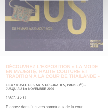
DÉCOUVREZ L'EXPOSITION « LA MODE
EN MAJESTÉ, HAUTE COUTURE ET
TRADITION À LA COUR DE THAÏLANDE »
er
LIEU : MUSÉE DES ARTS DÉCORATIFS, PARIS (1
) –
JUSQU’AU 1er NOVEMBRE 2026
(Tarif : 15 €)
Plongez dans l’univers somptueux de la cour