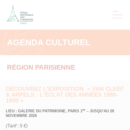
Aller au contenu
Aller au menu
Ouvrir 
AGENDA CULTUREL
RÉGION PARISIENNE
DÉCOUVREZ L’EXPOSITION « VAN CLEEF
& ARPELS : L’ÉCLAT DES ANNÉES 1980-
1990 »
er
LIEU : GALERIE DU PATRIMOINE, PARIS 1
– JUSQU’AU 28
NOVEMBRE 2026
(Tarif : 5 €)