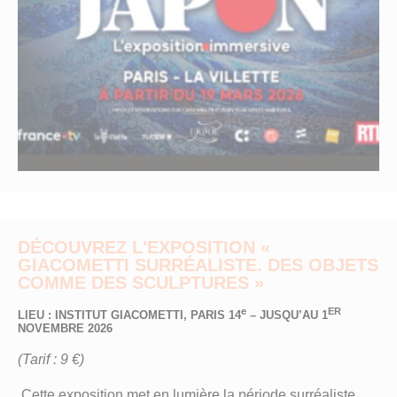
DÉCOUVREZ L'EXPOSITION «
GIACOMETTI SURRÉALISTE. DES OBJETS
COMME DES SCULPTURES »
e
ER
LIEU : INSTITUT GIACOMETTI, PARIS 14
– JUSQU’AU 1
NOVEMBRE 2026
(Tarif : 9 €)
.Cette exposition met en lumière la période surréaliste